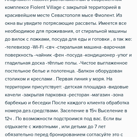
Балкон
комплексе Fiоlеnt Villаgе с закрытой территорией в
красивейшем месте Севастополя мысе Фиолент. Из
Водонагреватель
окна вы увидите потрясающие рассветы. Имеется все
необходимое для проживания, от стиральной машины
до вилок с ложками, посуда для еды и готовки , а так же:
-телевизор -Wi-Fi -свч -стиральная машина -варочная
поверхность -чайник -фен -посуда -кондиционер -утюг и
гладильная доска -тёплые полы. -Чистое выглаженное
постельное белье и полотенца. -Балкон оборудован
столиком и креслами . Первая линия у моря. На
территории присутствует: -детская площадка -видовые
качели -закрытая парковка -ресторан -магазин -зона
барбекью и беседки После каждого клиента обработка
номера дез.средствами. Заселение в 15ч Выселение в
12ч . По возможности подстроимся под вас. Если вы
отдыхаете с животными , или детьми до 7 лет
обязательно перед бронированием согласуйте это с