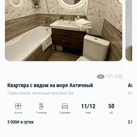
121 (+0)
Квартира с видом на море Античный
Апа
Севастополь, Античный проспект, 62
Сева
11/12
50
этаж
м2
4 гостя
1 спальня
2 кровати
2
3 000
₽
в сутки
2 00