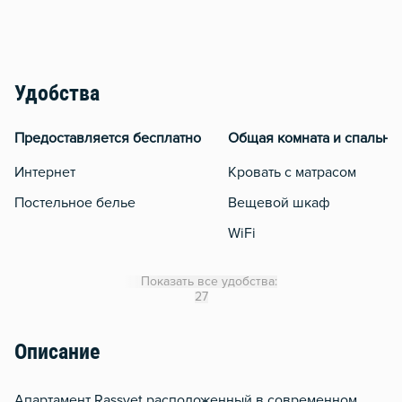
Удобства
Предоставляется бесплатно
Общая комната и спальня
Интернет
Кровать с матрасом
Постельное белье
Вещевой шкаф
WiFi
Кондиционер
Показать все удобства:
Утюг
27
Гладильная доска
Описание
Сушилка для белья
Отопление
Апартамент Rassvet расположенный в современном