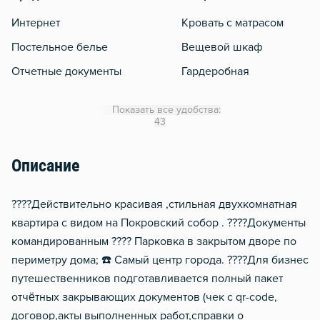
Интернет
Кровать с матрасом
Постельное белье
Вещевой шкаф
Отчетные документы
Гардеробная
WiFi
Показать все удобства:
Кондиционер
43
Утюг
Описание
Гладильная доска
Сушилка для белья
????Действительно красивая ,стильная двухкомнатная
Отопление
квартира с видом на Покровский собор . ????Документы
командированным ???? Парковка в закрытом дворе по
Балкон
периметру дома; ☎️ Самый центр города. ????Для бизнес
Москитная сеть
путешественников подготавливается полный пакет
Водонагреватель
отчётных закрывающих документов (чек с qr-code,
Стол, рабочее место
договор,акты выполненных работ,справки о