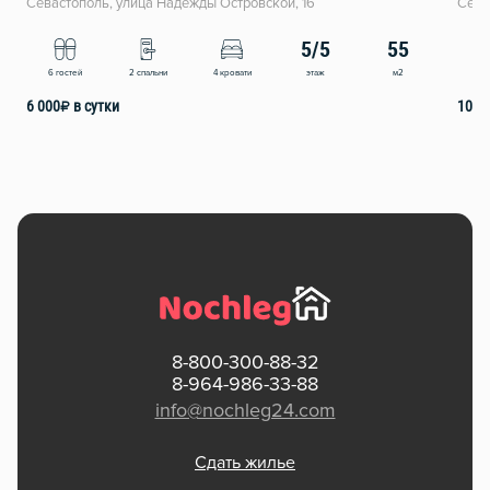
Севастополь, улица Надежды Островской, 16
Сева
5/5
55
этаж
м2
6 гостей
2 спальни
4 кровати
8 
6 000
₽
в сутки
10 0
8-800-300-88-32
8-964-986-33-88
info@nochleg24.com
Сдать жилье