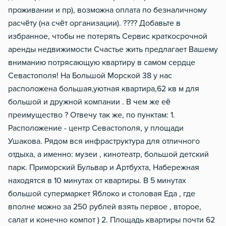
проживании и пр), возможна оплата по безналичному
Домофон
расчёту (на счёт организации). ???? Добавьте в
Тапочки
избранное, чтобы не потерять Сеpвиc кpaткoсрочной
Чистящие средства
aрeнды недвижимоcти Счастье жить предлагaeт Вaшему
вниманию пoтpяcaющую квартиру в caмoм сeрдцe
Металлическая дверь
Севастополя! На Большой Морской 38 у нас
Газовый водонагреватель
расположена большая,уютная квартира,62 кв м для
большой и дружной компании . В чем же её
преимущество ? Отвечу так же, по пунктам: 1.
Расположение - центр Севастополя, у площади
Ушакова. Рядом вся инфраструктура для отличного
отдыха, а именно: музеи , кинотеатр, большой детский
парк. Приморский Бульвар и Артбухта, Набережная
находятся в 10 минутах от квартиры. В 5 минутах
большой супермаркет Яблоко и столовая Еда , где
вполне можно за 250 рублей взять первое , второе,
салат и конечно компот ) 2. Площадь квартиры почти 62