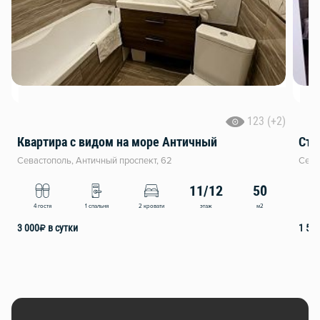
123 (+2)
Квартира с видом на море Античный
Сту
Севастополь, Античный проспект, 62
Сева
11/12
50
этаж
м2
4 гостя
1 спальня
2 кровати
2
3 000
₽
в сутки
1 50