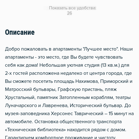
Утюг
Показать все удобства:
Гладильная доска
26
Сушилка для белья
Описание
Отопление
Москитная сеть
Добро пожаловать в апартаменты "Лучшее место". Наши
Водонагреватель
апартаменты - это место, где Вы будете чувствовать
себя как дома! Небольшая уютная студия (13 кв.м.) для
2-х гостей расположена недалеко от центра города, где
Вы сможете посетить площадь Нахимова, Приморский и
Матросский бульвары, Графскую пристань, пляж
Хрустальный, памятник Затопленным кораблям, театры
Луначарского и Лавренева, Исторический бульвар. До
музея-заповедника Херсонес Таврический – 15 минут на
автомобиле. Остановка общественного транспорта
«Техническая библиотека» находится рядом с домом.
Гaрaнтиpуeм комфортнoе пpoживaниe и чистоту.