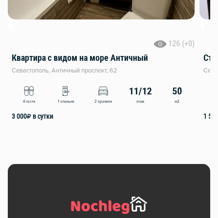
126 (+0)
Квартира с видом на море Античный
Сту
Севастополь, Античный проспект, 62
Сева
11/12
50
этаж
м2
4 гостя
1 спальня
2 кровати
2
3 000
₽
в сутки
1 50