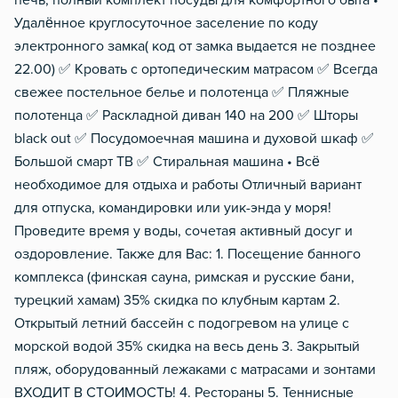
печь, полный комплект посуды для комфортного быта •
Удалённое круглосуточное заселение по коду
электронного замка( код от замка выдается не позднее
22.00) ✅ Кровать с ортопедическим матрасом ✅ Всегда
свежее постельное белье и полотенца ✅ Пляжные
полотенца ✅ Раскладной диван 140 на 200 ✅ Шторы
blасk оut ✅ Посудомоечная машина и духовой шкаф ✅
Большой смарт ТВ ✅ Стиральная машина • Всё
необходимое для отдыха и работы Отличный вариант
для отпуска, командировки или уик-энда у моря!
Проведите время у воды, сочетая активный досуг и
оздоровление. Также для Вас: 1. Посещение банного
комплекса (финская сауна, римская и русские бани,
турецкий хамам) 35% скидка по клубным картам 2.
Открытый летний бассейн с подогревом на улице с
морской водой 35% скидка на весь день 3. Закрытый
пляж, оборудованный лежаками с матрасами и зонтами
ВХОДИТ В СТОИМОСТЬ! 4. Рестораны 5. Теннисные