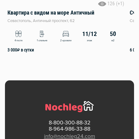
126 (+1)
Квартира с видом на море Античный
Сча
Севастополь, Античный проспект, 62
Сева
11/12
50
этаж
м2
4 гостя
1 спальня
2 кровати
6 
3 000
₽
в сутки
6 00
8-800-300-88-32
8-964-986-33-88
info@nochleg24.com