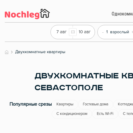
Однокомн
-
7 авг
10 авг
1
взрослый
Двухкомнатные квартиры
ДВУХКОМНАТНЫЕ КВ
СЕВАСТОПОЛЕ
Популярные срезы
Квартиры
Гостевые дома
Коттедж
С кондиционером
Есть Wi-Fi
С тел