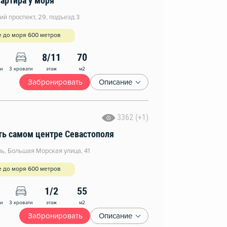
артира у моря
ий проспект, 29, подъезд 3
е до моря 600 метров
8/11
70
этаж
м2
ни
3 кровати
Забронировать
Описание
3362 (+1)
ть самом центре Севастополя
ь, Большая Морская улица, 41
е до моря 600 метров
1/2
55
этаж
м2
ни
3 кровати
Забронировать
Описание