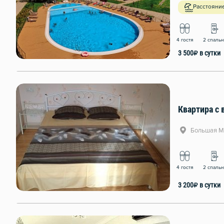
Расстояние
4 гостя
2 спаль
3 500
₽
в сутки
Квартира с 
Большая Мо
4 гостя
2 спаль
3 200
₽
в сутки