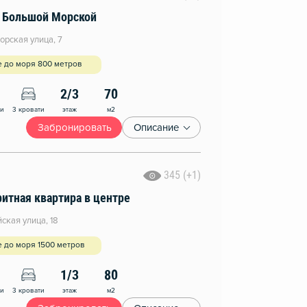
а Большой Морской
рская улица, 7
е до моря 800 метров
2/3
70
этаж
м2
ни
3 кровати
Забронировать
Описание
345 (+1)
итная квартира в центре
ская улица, 18
 до моря 1500 метров
1/3
80
этаж
м2
ни
3 кровати