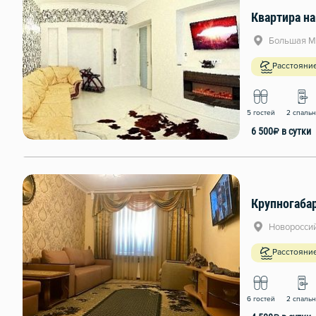
Квартира н
Большая Мо
Расстояни
5 гостей
2 спаль
6 500
₽
в сутки
Крупногабар
Новороссий
Расстояние
6 гостей
2 спаль