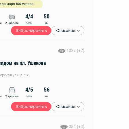
 до моря 100 метров
4/4
50
этаж
м2
ни
2 кровати
Забронировать
Описание
1037 (+2)
видом на пл. Ушакова
рская улица, 52
4/5
56
этаж
м2
ни
2 кровати
Забронировать
Описание
384 (+3)