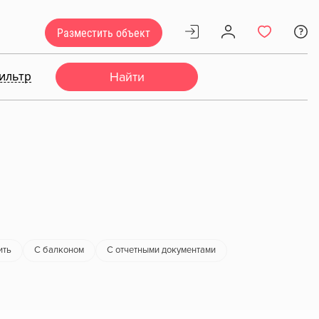
Разместить объект
ильтр
Найти
ить
С балконом
С отчетными документами