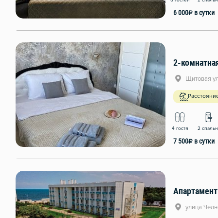
6 гостей
2 спаль
6 000
₽
в сутки
2-комнатна
Щитовая ул
Расстояни
4 гостя
2 спаль
7 500
₽
в сутки
Апартамент
улица Челн