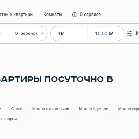
атные квартиры
Комнаты
О сервисе
Ф
+
-
+
0
ребенок
АРТИРЫ ПОСУТОЧНО В
и
Отели
Можно с животными
Можно с детьми
Можно кур
евизором