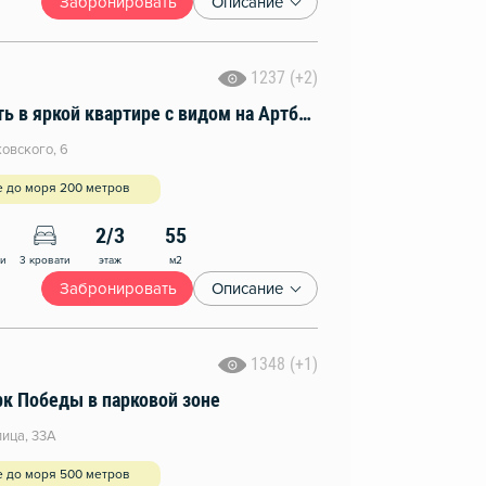
Забронировать
Описание
1237 (+2)
Счастье жить в яркой квартире с видом на Артбухту
овского, 6
е до моря 200 метров
2/3
55
этаж
м2
ни
3 кровати
Забронировать
Описание
1348 (+1)
рк Победы в парковой зоне
ица, 33А
е до моря 500 метров