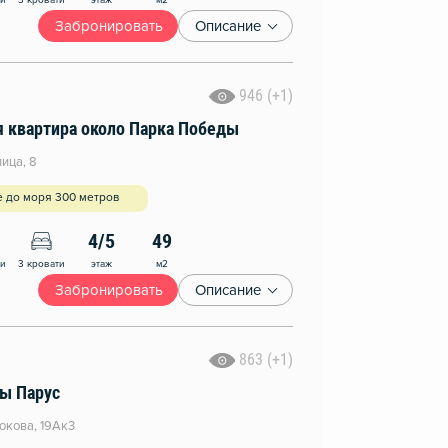
ни
3 кровати
Забронировать
Описание
946 (+1)
я квартира около Парка Победы
ица, 8
е до моря 300 метров
4/5
49
этаж
м2
ни
3 кровати
Забронировать
Описание
863 (+1)
ы Парус
окова, 19Ак3