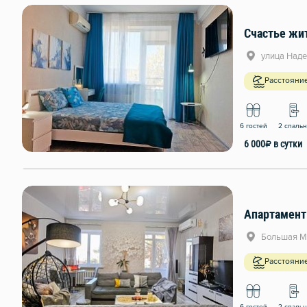
Счастье жит
улица Наде
Расстояни
6 гостей
2 спаль
6 000
₽
в сутки
Большая Мо
Расстояни