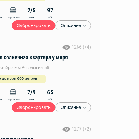
2/5
97
этаж
м2
ни
3 кровати
Забронировать
Описание
1266 (+4)
я солнечная квартира у моря
ктябрьской Революции, 56
е до моря 600 метров
7/9
65
этаж
м2
ни
3 кровати
Забронировать
Описание
1277 (+2)