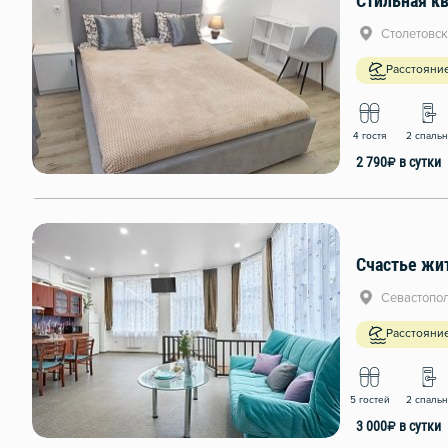
Стильная кв
Столетовск
Расстояни
4 гостя
2 спаль
2 790
₽
в сутки
Счастье жи
Севастопол
Расстояни
5 гостей
2 спаль
3 000
₽
в сутки