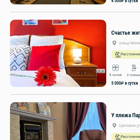
4 500
₽
в сутки
улица Маяк
Расстояни
5 гостей
2 спаль
5 000
₽
в сутки
У пляжа Па
Щитовая ул
Расстояни