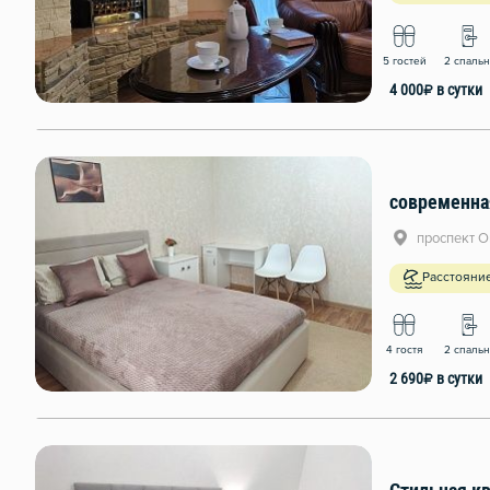
5 гостей
2 спаль
4 000
₽
в сутки
современна
проспект О
Расстояни
4 гостя
2 спаль
2 690
₽
в сутки