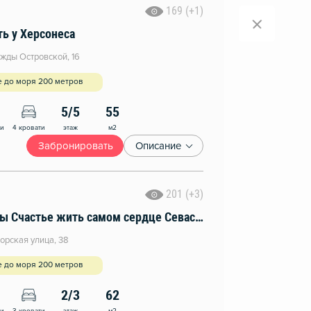
169 (+1)
ь у Херсонеса
жды Островской, 16
е до моря 200 метров
5/5
55
этаж
м2
ни
4 кровати
Забронировать
Описание
201 (+3)
Апартаменты Счастье жить самом сердце Севастополя
рская улица, 38
е до моря 200 метров
2/3
62
этаж
м2